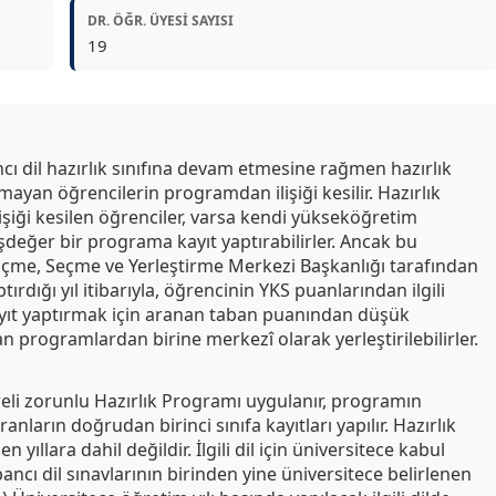
DR. ÖĞR. ÜYESI SAYISI
19
ı dil hazırlık sınıfına devam etmesine rağmen hazırlık
amayan öğrencilerin programdan ilişiği kesilir. Hazırlık
işiği kesilen öğrenciler, varsa kendi yükseköğretim
değer bir programa kayıt yaptırabilirler. Ancak bu
lçme, Seçme ve Yerleştirme Merkezi Başkanlığı tarafından
rdığı yıl itibarıyla, öğrencinin YKS puanlarından ilgili
ayıt yaptırmak için aranan taban puanından düşük
n programlardan birine merkezî olarak yerleştirilebilirler.
reli zorunlu Hazırlık Programı uygulanır, programın
ranların doğrudan birinci sınıfa kayıtları yapılır. Hazırlık
 yıllara dahil değildir. İlgili dil için üniversitece kabul
bancı dil sınavlarının birinden yine üniversitece belirlenen