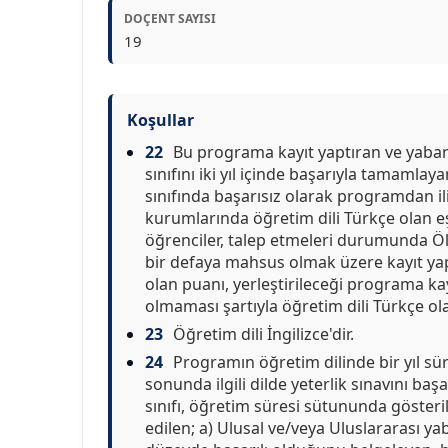
DOÇENT SAYISI
19
Koşullar
22
Bu programa kayıt yaptıran ve yabanc
sınıfını iki yıl içinde başarıyla tamamlay
sınıfında başarısız olarak programdan il
kurumlarında öğretim dili Türkçe olan eş
öğrenciler, talep etmeleri durumunda Ö
bir defaya mahsus olmak üzere kayıt yaptı
olan puanı, yerleştirileceği programa k
olmaması şartıyla öğretim dili Türkçe ola
23
Öğretim dili İngilizce'dir.
24
Programın öğretim dilinde bir yıl sü
sonunda ilgili dilde yeterlik sınavını başa
sınıfı, öğretim süresi sütununda gösterilen
edilen; a) Ulusal ve/veya Uluslararası ya