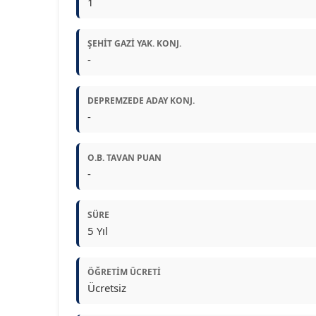
1
ŞEHIT GAZI YAK. KONJ.
-
DEPREMZEDE ADAY KONJ.
-
O.B. TAVAN PUAN
-
SÜRE
5 Yıl
ÖĞRETIM ÜCRETI
Ücretsiz