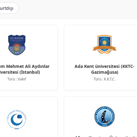
urtdışı
em Mehmet Ali Aydınlar
Ada Kent üniversitesi (KKTC-
versitesi (İstanbul)
Gazimağusa)
Türü : Vakıf
Türü : K.K.T.C.