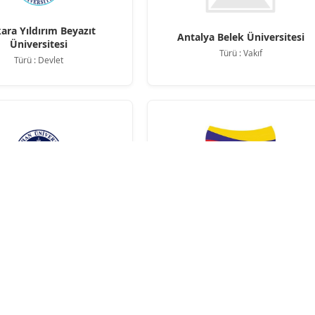
ara Yıldırım Beyazıt
Antalya Belek Üniversitesi
Üniversitesi
Türü : Vakıf
Türü : Devlet
Arkın Yaratıcı Sanatlar ve Tasar
dahan Üniversitesi
Üniversitesi (KKTC-Girne)
Türü : Devlet
Türü : K.K.T.C.