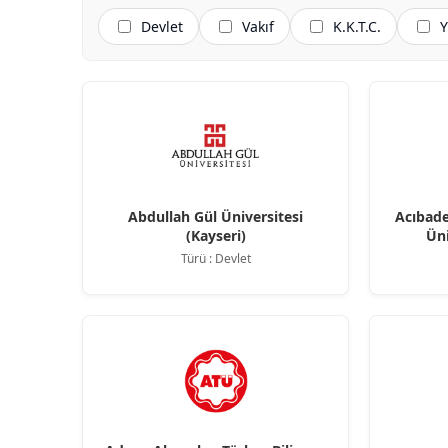
Devlet
Vakıf
K.K.T.C.
Y
Abdullah Gül Üniversitesi
Acıbad
(Kayseri)
Üni
Türü : Devlet