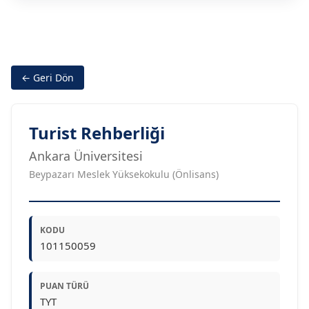
← Geri Dön
Turist Rehberliği
Ankara Üniversitesi
Beypazarı Meslek Yüksekokulu (Önlisans)
KODU
101150059
PUAN TÜRÜ
TYT