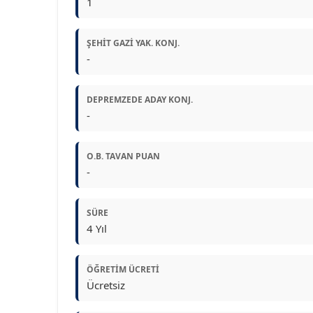
1
ŞEHIT GAZI YAK. KONJ.
-
DEPREMZEDE ADAY KONJ.
-
O.B. TAVAN PUAN
-
SÜRE
4 Yıl
ÖĞRETIM ÜCRETI
Ücretsiz