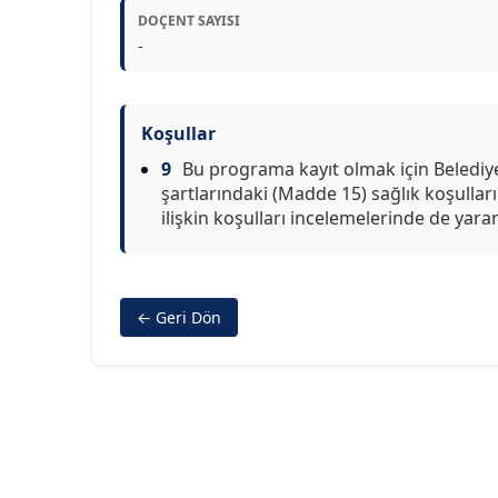
DOÇENT SAYISI
-
Koşullar
9
Bu programa kayıt olmak için Belediye
şartlarındaki (Madde 15) sağlık koşulla
ilişkin koşulları incelemelerinde de yara
← Geri Dön