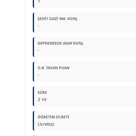
1
ŞEHIT GAZI YAK. KONJ.
-
DEPREMZEDE ADAY KONJ.
-
O.B. TAVAN PUAN
-
SÜRE
2 Yıl
ÖĞRETIM ÜCRETI
Ücretsiz