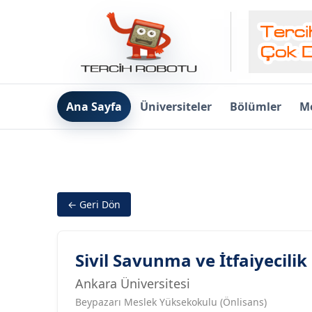
Ana Sayfa
Üniversiteler
Bölümler
Me
← Geri Dön
Sivil Savunma ve İtfaiyecilik
Ankara Üniversitesi
Beypazarı Meslek Yüksekokulu (Önlisans)