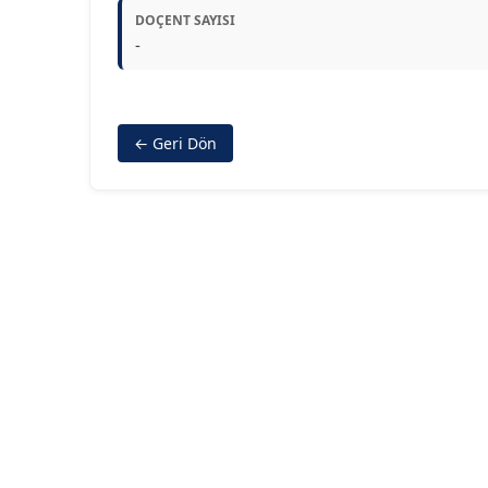
DOÇENT SAYISI
-
← Geri Dön