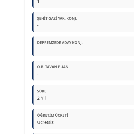
1
ŞEHIT GAZI YAK. KONJ.
-
DEPREMZEDE ADAY KONJ.
-
O.B. TAVAN PUAN
-
SÜRE
2 Yıl
ÖĞRETIM ÜCRETI
Ücretsiz