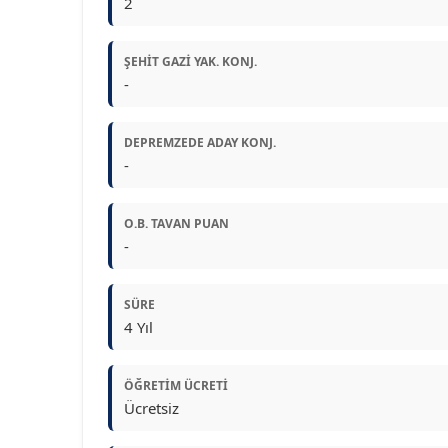
2
ŞEHIT GAZI YAK. KONJ.
-
DEPREMZEDE ADAY KONJ.
-
O.B. TAVAN PUAN
-
SÜRE
4 Yıl
ÖĞRETIM ÜCRETI
Ücretsiz