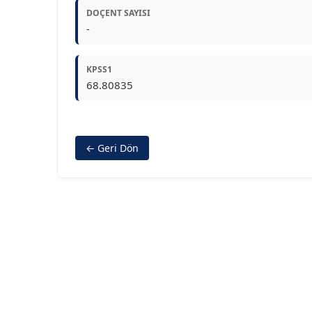
DOÇENT SAYISI
-
KPSS1
68.80835
← Geri Dön