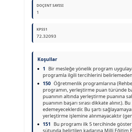
DOÇENT SAYISI
1
KPSS1
72.32093
Koşullar
1
Bir mesleğe yönelik program uygulayan
programla ilgili tercihlerini belirlemeden
150
Öğretmenlik programlarına (Rehberl
programın, yerleştirme puan türünde baş
puanının altında yerleştirme puanına sah
puanının başarı sırası dikkate alınır.). B
edemeyeceklerdir. Bu şartı sağlayamayan a
yerleştirme işlemine alınmayacaktır (gen
151
Bu programı ilk 5 tercihinde göste
sütunda belirtilen kadarına Milli Eğitim