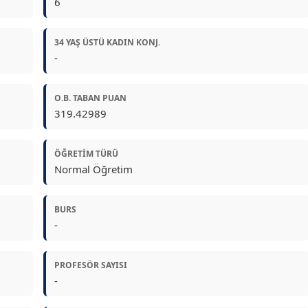
6
34 YAŞ ÜSTÜ KADIN KONJ.
-
O.B. TABAN PUAN
319.42989
ÖĞRETIM TÜRÜ
Normal Öğretim
BURS
-
PROFESÖR SAYISI
-