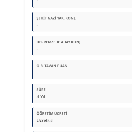
1
ŞEHIT GAZI YAK. KONJ.
-
DEPREMZEDE ADAY KONJ.
-
O.B. TAVAN PUAN
-
SÜRE
4 Yıl
ÖĞRETIM ÜCRETI
Ücretsiz