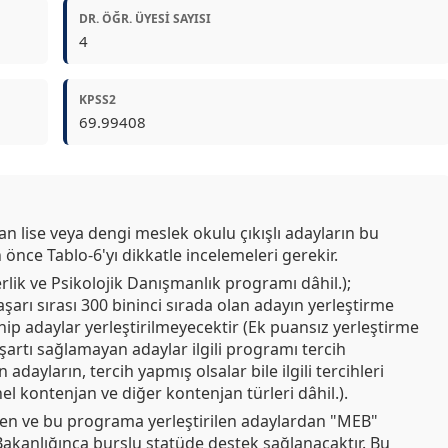
DR. ÖĞR. ÜYESI SAYISI
4
KPSS2
69.99408
 lise veya dengi meslek okulu çıkışlı adayların bu
 önce Tablo-6'yı dikkatle incelemeleri gerekir.
ik ve Psikolojik Danışmanlık programı dâhil.);
arı sırası 300 bininci sırada olan adayın yerleştirme
ip adaylar yerleştirilmeyecektir (Ek puansız yerleştirme
u şartı sağlamayan adaylar ilgili programı tercih
dayların, tercih yapmış olsalar bile ilgili tercihleri
el kontenjan ve diğer kontenjan türleri dâhil.).
ren ve bu programa yerleştirilen adaylardan "MEB"
 Bakanlığınca burslu statüde destek sağlanacaktır. Bu