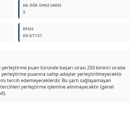
DR. ÖĞR. ÜYESI SAYISI
5
KPSS2
69.67157
erleştirme puan türünde başarı sırası 250 bininci sırada
 yerleştirme puanına sahip adaylar yerleştirilmeyecektir.
ramı tercih edemeyeceklerdir. Bu şartı sağlayamayan
li tercihleri yerleştirme işlemine alınmayacaktır (genel
l).