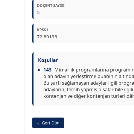
DOÇENT SAYISI
5
KPSS1
72.80196
Koşullar
143
Mimarlık programlarına programın y
olan adayın yerleştirme puanının altında
Bu şartı sağlamayan adaylar ilgili prog
adayların, tercih yapmış olsalar bile ilgi
kontenjan ve diğer kontenjan türleri dâhi
← Geri Dön