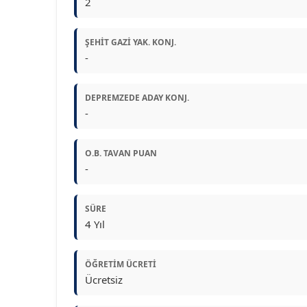
2
ŞEHIT GAZI YAK. KONJ.
-
DEPREMZEDE ADAY KONJ.
-
O.B. TAVAN PUAN
-
SÜRE
4 Yıl
ÖĞRETIM ÜCRETI
Ücretsiz