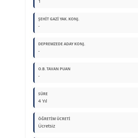
1
ŞEHIT GAZI YAK. KONJ.
-
DEPREMZEDE ADAY KONJ.
-
O.B. TAVAN PUAN
-
SÜRE
4 Yıl
ÖĞRETIM ÜCRETI
Ücretsiz