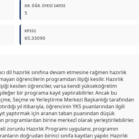
DR. ÖĞR. ÜYESI SAYISI
5
KPSS2
65.33090
ı dil hazırlık sınıfına devam etmesine rağmen hazırlık
amayan öğrencilerin programdan ilişiği kesilir. Hazırlık
işiği kesilen öğrenciler, varsa kendi yükseköğretim
değer bir programa kayıt yaptırabilirler. Ancak bu
lçme, Seçme ve Yerleştirme Merkezi Başkanlığı tarafından
rdığı yıl itibarıyla, öğrencinin YKS puanlarından ilgili
ayıt yaptırmak için aranan taban puanından düşük
n programlardan birine merkezî olarak yerleştirilebilirler.
reli zorunlu Hazırlık Programı uygulanır, programın
ranların doğrudan birinci sınıfa kayıtları yapılır. Hazırlık