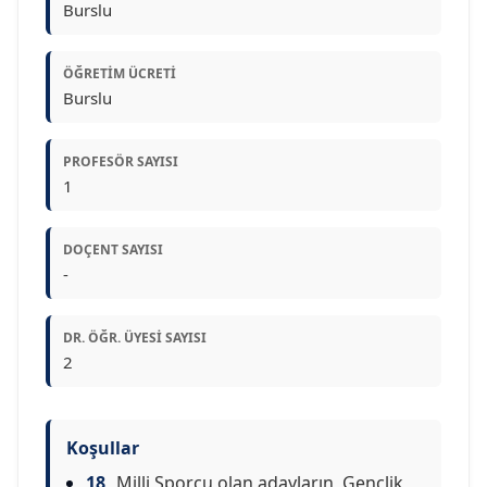
Burslu
ÖĞRETIM ÜCRETI
Burslu
PROFESÖR SAYISI
1
DOÇENT SAYISI
-
DR. ÖĞR. ÜYESI SAYISI
2
Koşullar
18
Milli Sporcu olan adayların, Gençlik