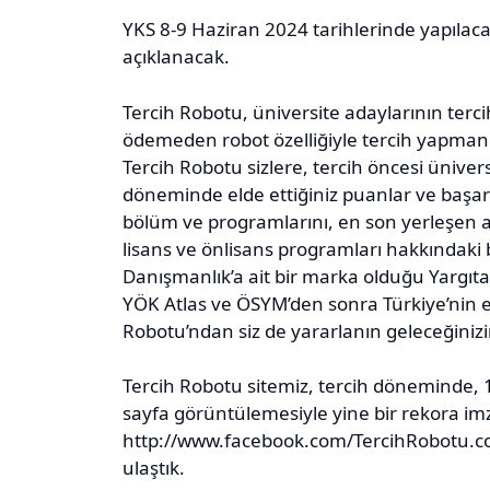
YKS 8-9 Haziran 2024 tarihlerinde yapıl
açıklanacak.
Tercih Robotu, üniversite adaylarının terc
ödemeden robot özelliğiyle tercih yapmanı
Tercih Robotu sizlere, tercih öncesi ünivers
döneminde elde ettiğiniz puanlar ve başarı 
bölüm ve programlarını, en son yerleşen ada
lisans ve önlisans programları hakkındaki bi
Danışmanlık’a ait bir marka olduğu Yargı
YÖK Atlas ve ÖSYM’den sonra Türkiye’nin e
Robotu’ndan siz de yararlanın geleceğinizin
Tercih Robotu sitemiz, tercih döneminde, 1
sayfa görüntülemesiyle yine bir rekora imz
http://www.facebook.com/TercihRobotu.co
ulaştık.