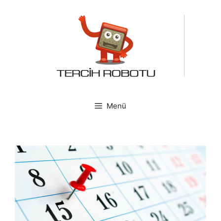
İçeriğe
atla
Menü