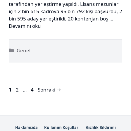
tarafından yerleştirme yapıldı. Lisans mezunları
için 2 bin 615 kadroya 95 bin 792 kişi başvurdu, 2
bin 595 aday yerleştirildi, 20 kontenjan boş …
Devamını oku
Kategoriler
Genel
Sayfa
Sayfa
Sayfa
1
2
…
4
Sonraki
→
Hakkımızda
Kullanım Koşulları
Gizlilik Bildirimi