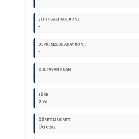
1
ŞEHIT GAZI YAK. KONJ.
-
DEPREMZEDE ADAY KONJ.
-
O.B. TAVAN PUAN
-
SÜRE
2 Yıl
ÖĞRETIM ÜCRETI
Ücretsiz