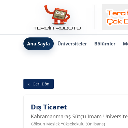
Ana Sayfa
Üniversiteler
Bölümler
Me
← Geri Dön
Dış Ticaret
Kahramanmaraş Sütçü İmam Üniversite
Göksun Meslek Yüksekokulu (Önlisans)