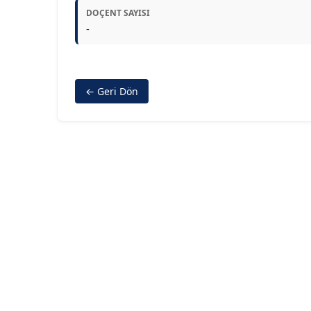
DOÇENT SAYISI
-
← Geri Dön