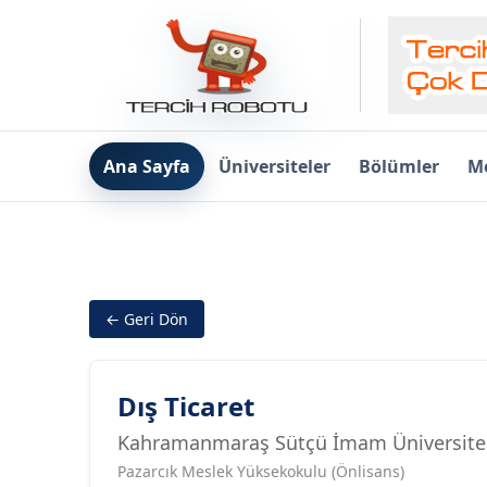
Ana Sayfa
Üniversiteler
Bölümler
Me
← Geri Dön
Dış Ticaret
Kahramanmaraş Sütçü İmam Üniversite
Pazarcık Meslek Yüksekokulu (Önlisans)