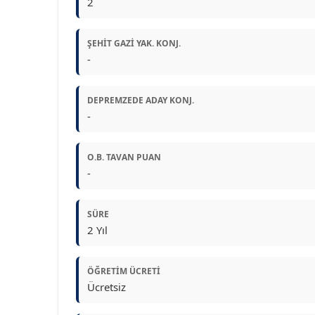
2
ŞEHIT GAZI YAK. KONJ.
-
DEPREMZEDE ADAY KONJ.
-
O.B. TAVAN PUAN
-
SÜRE
2 Yıl
ÖĞRETIM ÜCRETI
Ücretsiz