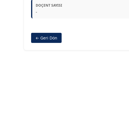
DOÇENT SAYISI
-
← Geri Dön