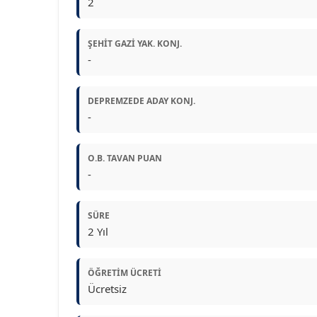
2
ŞEHIT GAZI YAK. KONJ.
-
DEPREMZEDE ADAY KONJ.
-
O.B. TAVAN PUAN
-
SÜRE
2 Yıl
ÖĞRETIM ÜCRETI
Ücretsiz