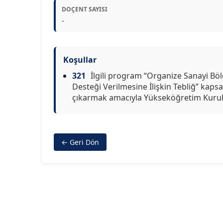
DOÇENT SAYISI
-
Koşullar
321
İlgili program “Organize Sanayi Bö
Desteği Verilmesine İlişkin Tebliğ” kaps
çıkarmak amacıyla Yükseköğretim Kurulu
← Geri Dön