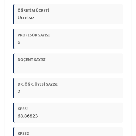
ÖĞRETIM ÜCRETI
Ücretsiz
PROFESÖR SAYISI
6
DOÇENT SAYISI
-
DR. ÖĞR. ÜYESI SAYISI
2
KPSS1
68.86823
KPSS2