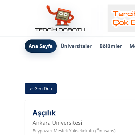
Ana Sayfa
Üniversiteler
Bölümler
Me
← Geri Dön
Aşçılık
Ankara Üniversitesi
Beypazarı Meslek Yüksekokulu (Önlisans)