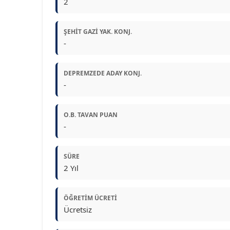
2
ŞEHIT GAZI YAK. KONJ.
-
DEPREMZEDE ADAY KONJ.
-
O.B. TAVAN PUAN
-
SÜRE
2 Yıl
ÖĞRETIM ÜCRETI
Ücretsiz