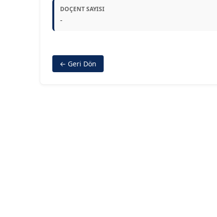
DOÇENT SAYISI
-
← Geri Dön