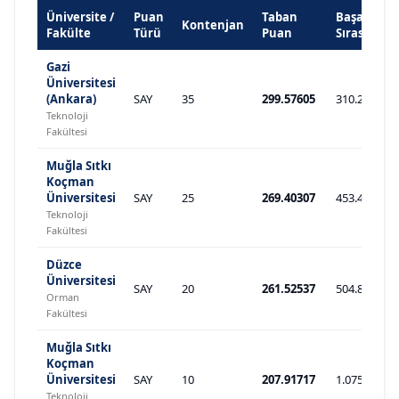
Üniversite /
Puan
Taban
Başarı
Kontenjan
Fakülte
Türü
Puan
Sırası
Gazi
Üniversitesi
(Ankara)
SAY
35
299.57605
310.279
Teknoloji
Fakültesi
Muğla Sıtkı
Koçman
Üniversitesi
SAY
25
269.40307
453.476
Teknoloji
Fakültesi
Düzce
Üniversitesi
SAY
20
261.52537
504.880
Orman
Fakültesi
Muğla Sıtkı
Koçman
Üniversitesi
SAY
10
207.91717
1.075.386
Teknoloji