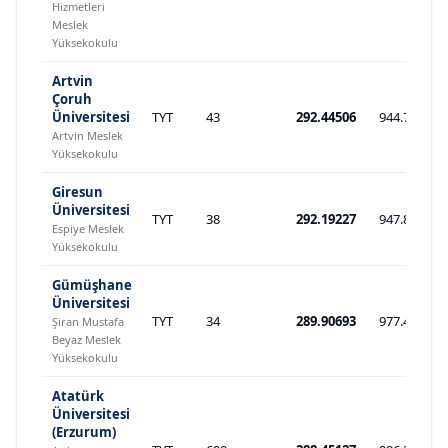
Hizmetleri
Meslek
Yüksekokulu
Artvin
Çoruh
Üniversitesi
TYT
43
292.44506
944.709
Artvin Meslek
Yüksekokulu
Giresun
Üniversitesi
TYT
38
292.19227
947.843
Espiye Meslek
Yüksekokulu
Gümüşhane
Üniversitesi
TYT
34
289.90693
977.403
Şiran Mustafa
Beyaz Meslek
Yüksekokulu
Atatürk
Üniversitesi
(Erzurum)