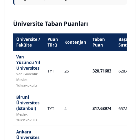
Üniversite Taban Puanları
Üniversite /
Puan
Taban
Başarı
Kontenjan
Fakülte
Türü
Puan
Sırası
Van
Yüzüncü Yıl
Üniversitesi
TYT
26
320.71683
628.433
Van Güvenlik
Meslek
Yüksekokulu
Biruni
Üniversitesi
(İstanbul)
TYT
4
317.68974
657.547
Meslek
Yüksekokulu
Ankara
Üniversitesi