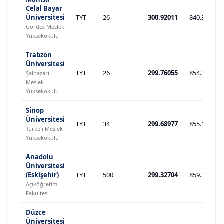
Celal Bayar
Üniversitesi
TYT
26
300.92011
840.307
Gördes Meslek
Yüksekokulu
Trabzon
Üniversitesi
TYT
26
299.76055
854.314
Şalpazarı
Meslek
Yüksekokulu
Sinop
Üniversitesi
TYT
34
299.68977
855.139
Türkeli Meslek
Yüksekokulu
Anadolu
Üniversitesi
(Eskişehir)
TYT
500
299.32704
859.348
Açıköğretim
Fakültesi
Düzce
Üniversitesi