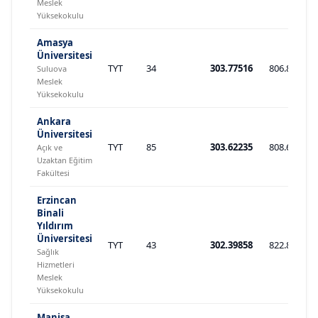
Meslek
Yüksekokulu
Amasya
Üniversitesi
TYT
34
303.77516
806.821
Suluova
Meslek
Yüksekokulu
Ankara
Üniversitesi
TYT
85
303.62235
808.660
Açık ve
Uzaktan Eğitim
Fakültesi
Erzincan
Binali
Yıldırım
Üniversitesi
TYT
43
302.39858
822.889
Sağlık
Hizmetleri
Meslek
Yüksekokulu
Manisa