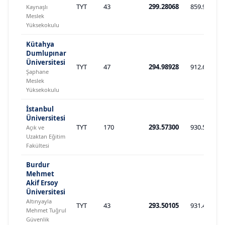
TYT
43
299.28068
859.900
Kaynaşlı
Meslek
Yüksekokulu
Kütahya
Dumlupınar
Üniversitesi
TYT
47
294.98928
912.649
Şaphane
Meslek
Yüksekokulu
İstanbul
Üniversitesi
TYT
170
293.57300
930.582
Açık ve
Uzaktan Eğitim
Fakültesi
Burdur
Mehmet
Akif Ersoy
Üniversitesi
Altınyayla
TYT
43
293.50105
931.491
Mehmet Tuğrul
Güvenlik