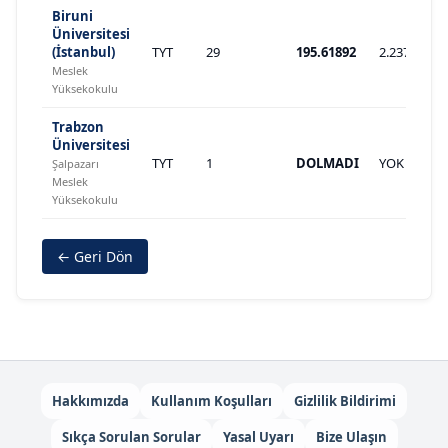
Biruni
Üniversitesi
(İstanbul)
TYT
29
195.61892
2.237.578
Meslek
Yüksekokulu
Trabzon
Üniversitesi
TYT
1
DOLMADI
YOK
Şalpazarı
Meslek
Yüksekokulu
← Geri Dön
Hakkımızda
Kullanım Koşulları
Gizlilik Bildirimi
Sıkça Sorulan Sorular
Yasal Uyarı
Bize Ulaşın