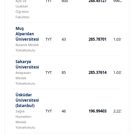
TYT
600
288.45127
996.279
Açık ve
Uzaktan
Öğretim
Fakültesi
Muş
Alparslan
Üniversitesi
TYT
43
285.78701
1.031.549
Bulanık Meslek
Yüksekokulu
Sakarya
Üniversitesi
TYT
85
285.37614
1.037.089
Adapazarı
Meslek
Yüksekokulu
Üsküdar
Üniversitesi
(İstanbul)
TYT
46
196.99403
2.227.582
Sağlık
Hizmetleri
Meslek
Yüksekokulu