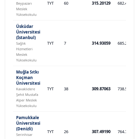
TYT
60
315.20129
682.413
Beypazarı
Meslek
Yüksekokulu
Üsküdar
Üniversitesi
(İstanbul)
TYT
7
314.93059
685.231
Sağlık
Hizmetleri
Meslek
Yüksekokulu
Muğla Sıtkı
Koçman
Üniversitesi
TYT
38
309.87063
738.567
Kavaklıdere
Şehit Mustafa
Alper Meslek
Yüksekokulu
Pamukkale
Üniversitesi
(Denizli)
TYT
26
307.49190
764.777
Serinhisar